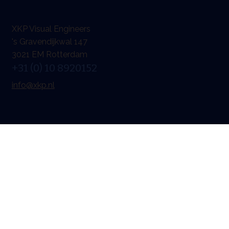
XKP Visual Engineers
's Gravendijkwal 147
3021 EM Rotterdam
+31 (0) 10 8920152
info@xkp.nl