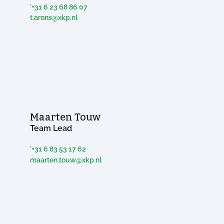
'+31 6 23 68 86 07
t.arons@xkp.nl
Maarten Touw
Team Lead
'+31 6 83 53 17 62
maarten.touw@xkp.nl