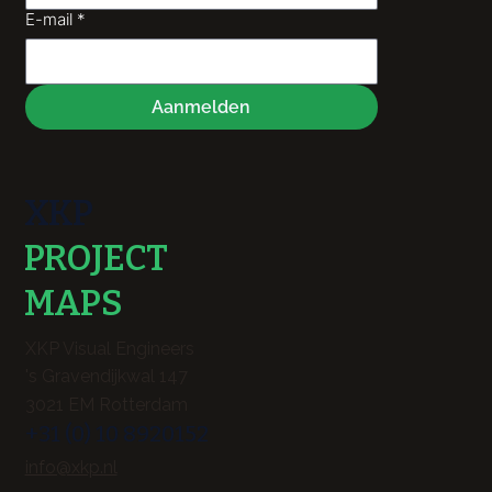
E-mail
*
Aanmelden
XKP
PROJECT
MAPS
XKP Visual Engineers
's Gravendijkwal 147
3021 EM Rotterdam
+31 (0) 10 8920152
info@xkp.nl