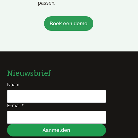
passen.
Boek een demo
Nieuwsbrief
Naam
E-mail
*
Aanmelden