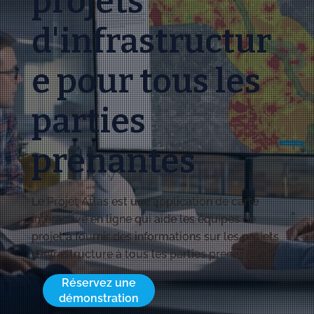
projets
d'infrastructur
e pour tous les
parties
prenantes
Le Projet Atlas est une application de carte
interactive en ligne qui aide les équipes de
projet à fournir des informations sur les projets
d'infrastructure à tous les parties prenantes.
Réservez une
démonstration