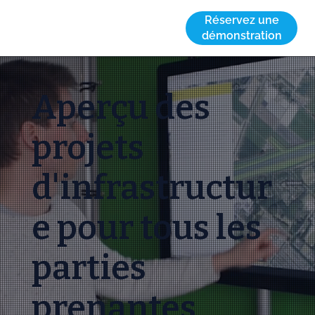
Réservez une
démonstration
Aperçu des
projets
d'infrastructur
e pour tous les
parties
prenantes