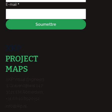
E-mail
*
Soumettre
XKP
PROJECT
MAPS
XKP Visual Engineers
's Gravendijkwal 147
3021 EM Rotterdam
+31 (0) 10 8920152
info@xkp.nl