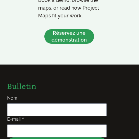
Book a demo, browse the
maps, or read how Project
Maps fit your work.
Réservez une
démonstration
Bulletin
Nom
E-mail
*