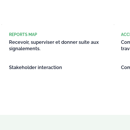
REPORTS MAP
ACC
Recevoir, superviser et donner suite aux
Com
signalements.
tra
Stakeholder interaction
Com