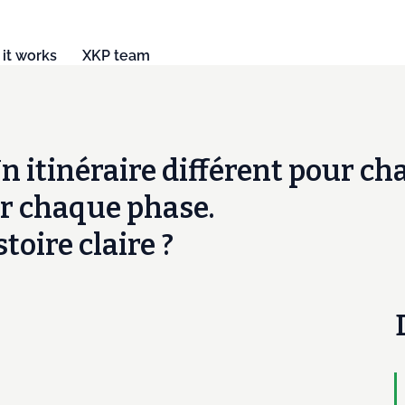
it works
XKP team
n itinéraire différent pour ch
r chaque phase.
oire claire ?