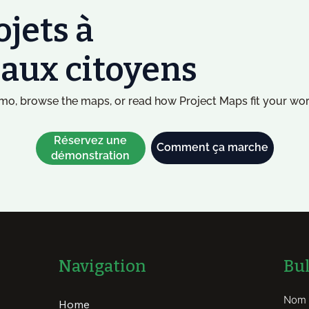
ojets à
t aux citoyens
o, browse the maps, or read how Project Maps fit your wor
Réservez une
Comment ça marche
démonstration
Bul
Navigation
Nom
Home