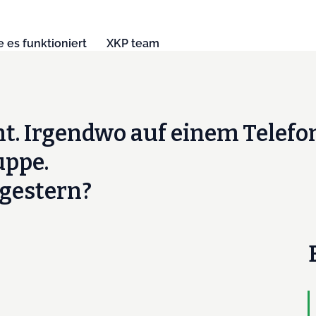
 es funktioniert
XKP team
. Irgendwo auf einem Telefon
uppe.
rgestern?