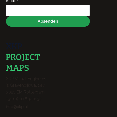
Email
*
Absenden
XKP
PROJECT
MAPS
XKP Visual Engineers
's Gravendijkwal 147
3021 EM Rotterdam
+31 (0) 10 8920152
info@xkp.nl