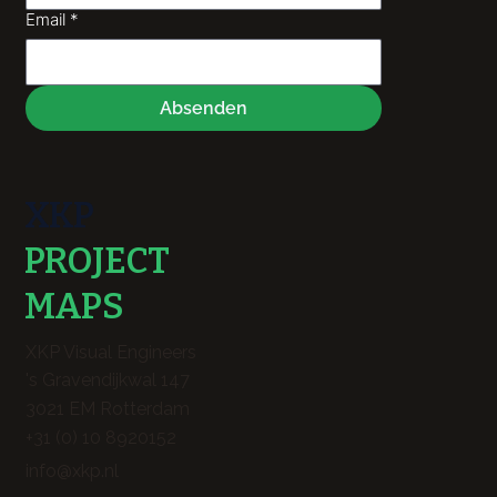
Email
*
Absenden
XKP
PROJECT
MAPS
XKP Visual Engineers
's Gravendijkwal 147
3021 EM Rotterdam
+31 (0) 10 8920152
info@xkp.nl