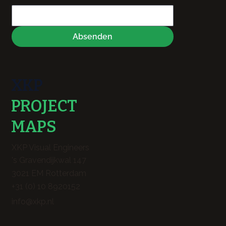
Absenden
XKP
PROJECT
MAPS
XKP Visual Engineers
's Gravendijkwal 147
3021 EM Rotterdam
+31 (0) 10 8920152
info@xkp.nl