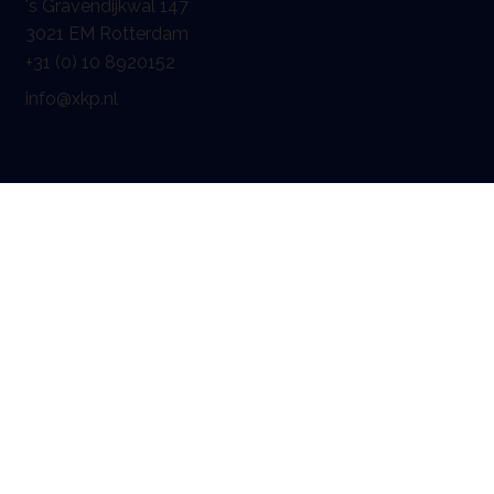
's Gravendijkwal 147
3021 EM Rotterdam
+31 (0) 10 8920152
info@xkp.nl