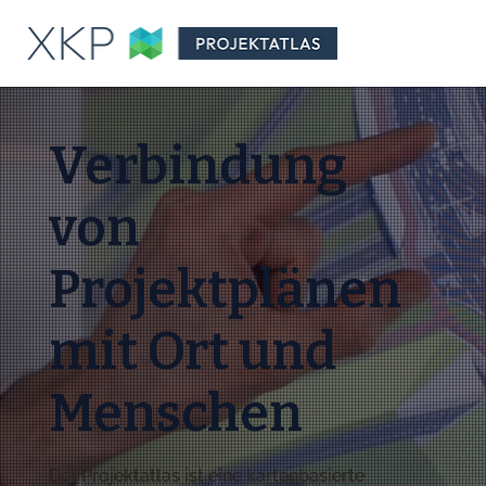
Verbindung
von
Projektplänen
mit Ort und
Menschen
Der Projektatlas ist eine kartenbasierte