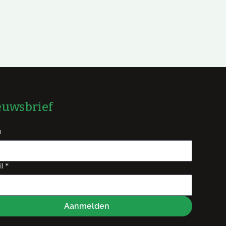
euwsbrief
m
l
*
Aanmelden