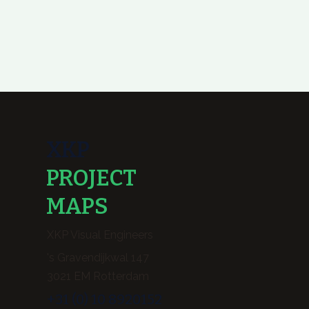
XKP
PROJECT
MAPS
XKP Visual Engineers
's Gravendijkwal 147
3021 EM Rotterdam
+31 (0) 10 8920152