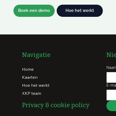
Boek een demo
Hoe het werkt
Ni
Navigatie
Naa
Home
Kaarten
E-mai
Hoe het werkt
XKP team
Privacy & cookie policy