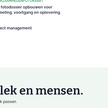
KZAAMHEDENFOTOKAART
 fotodossier opbouwen voor
meting, voortgang en oplevering.
ject management
plek en mensen.
rk passen.